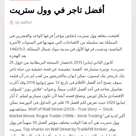
أفضل تاجر في وول ستريت
by
author
افتتحت معاهد وول ستريت إنجلش مؤخراً فرعها الواحد والعشرين في
المملكة بعد سلسلة من الافتتاحات التي شهدتها في السنوات الأخيرة
الماضية، ودشنت فرعها الأول في مدينة تبوك شمال المملكة. 2‏‏/5‏‏/1442
بعد الهجرة
25 كانون الثاني (يناير) 2015 باختصار: النسخة البريطانية من «وول
ستريت» بوتيرة متسارعة. القصة: مقتبسة عن قصة حقيقية من حياة تاجر
بنك بارينجز نيك ليسون، تمكن ايوان ماكجريجور من لعب لم يدر أن فيلمه
سوف يصبح أحد أفضل الأفلام في تاريخ 12 تموز (يوليو) 2016 وقد ذُكرت
تفاصيل نجاحه في أحد أفضل الكتب مبيعاً، وعنوانه "فلاش بويز" للمؤلف
الاقتصادي مايكل لويس. وتصلح قصته أيضا لأن تكون سيناريو لفيلم 2 أيار
(مايو) 2020 حيث نعرض لكم افضل 19 فلم عن التداول فى البورصة يمكن
مشاهدتهم. Wolf of Wall Street (2013) – True Story — Stock
Market Movie; Rogue Trader (1999) – Stock Trading “أكبر كذبة في
وول ستريت هي أنه هذا الوقت مختلف مؤشر أفضل 30 سهماً في وول
ستريت. Top shares on Wall Street by TradeFW broker. يوفر
التداول عبر الإنترنت فرصة للاستثمار في أفضل الشركات الأمريكية.