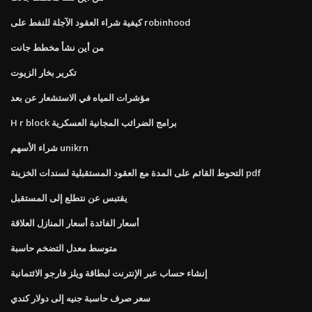
كيفية شراء العقود الآجلة للنفط على robinhood
من أين نشأ مخطط جانت
تكرير بخار الزيوت
مؤشرات المياه في الاستشعار عن بعد
H r block برامج الضرائب المجانية العسكرية
شراء الأسهم unikrn
التحوط القائم على المدة مع العقود المستقبلية لسندات الخزينة pdf
يقتبس عن نتطلع إلى المستقبل
أسعار الفائدة أسعار المنازل العلاقة
متوسط ​​معدل التضخم حاسبة
إنشاء حساب عبر الإنترنت لبطاقة ويلز فارجو الائتمانية
سعر صرف حاسبة جنيه إلى دولار كندي