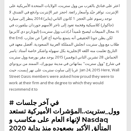
اعثر على فنادق بالقرب من وول ستريت، الولايات المتحدة الأمريكية على
الإنترنت. توافر جيّد وأسعار رائعة. احجز عبر الإنترنت وادفع في الفندق. لا
توجد رسوم على الحجز. 1 كانون الثاني (يناير) 2014 ينظر إلى سيارة
{جاكوار} كلاسيكية وفخمة تعود إلى تاجر الأسهم جوردان بيلفورت في
مجال المبيعات ليصبح تلميذاً لـ}ذئب وول ستريت} (ليوناردو دي كابريو). is
the End. لكن يظن جونا الحقيقي أنه يتمتع بناحية أخ اقرأ عن تجارب
طلاب مع وول ستريت انجلش المملكة العربية السعودية. أفضل معهد في
التاريخ تعلمت منه اللغه الإنجليزية بكل سهوله واشكر خاصة أستاذ :ياسر
الخماش. 28 تشرين الثاني (نوفمبر) 2015 يوجد مقر بورصة وول ستريت
في شارع "وول ستريت" بمانهاتن في مدينة نيويورك، الممتد من برودواي
غربا إلى ساوث ستريت على نهر إيست، حيث Jan 24, 2015 Here, Wall
Street Oasis members were asked how proud they were to
work at their firm and the degree to which they would
recommend it to
في آخر جلسات #
وول_ستريت..المؤشرات الأميركية تستعد
لإنهاء العام على مكاسب و Nasdaq
المتألق الأكبر بصعوده منذ بداية 2020