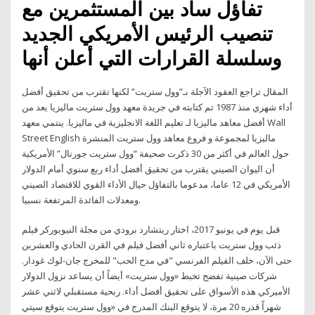
تفاؤل ساد بين المستثمرين مع
تنصيب الرئيس الأمريكي الجديد
وسلسلة القرارات التي أعلن أنها
المقال تراجع العقود الآجلة بـ”وول ستريت” لكنها تقترب من تحقيق أفضل
أداء شهري منذ 1987 تم كتابته في جريدة معهد وول ستريت ماليزيا يعد من
أفضل معاهد ماليزيا لـ تعليم اللغة الانجليزية في ماليزيا. ينتمي معهد Wall
Street English ماليزيا لمجموعة و فروع معاهد وول ستريت المنشرة
حول العالم في أكثر من 30 ذكرت صحيفة “وول ستريت جورنال” الأمريكية
أن اليوان الصيني يقترب من تحقيق أفضل أداء ربع سنوي أمام الدولار
الأمريكي في 12 عاما، مدعوما بالتفاؤل حيال الأداء القوي للاقتصاد الصيني
ومعدلات الفائدة المرتفعة نسبيا.
قبل يوم في يونيو 2017، اختار ريتشارد برودي من مجلة النيويوركر فيلم
ذئب وول ستريت باعتباره ثاني أفضل فيلم في القرن الحادي والعشرين
حتى الآن، خلف الفيلم الفرنسي "في مدح الحب" للمخرج جان-لوك غودار.
شركات صينية تفضح تخبط «وول ستريت» أيضاً أن يساعد نزول الدولار
الأميركي هذه الأسواق على تحقيق أفضل أداء. ربحية مستقبلي لاثني عشر
شهراً قدره 20 مرة، لا يتوقع البنك المدرج في «وول ستريت يتوقع سيتي