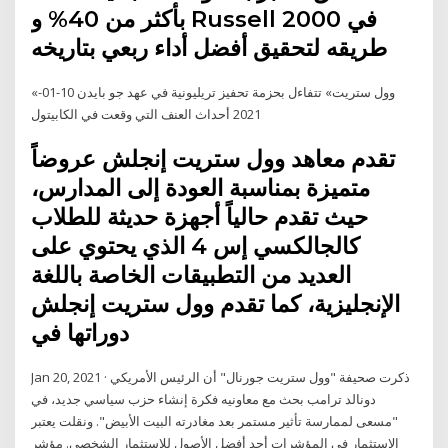
بأكثر من 40% و Russell 2000 في
طريقه لتحقيق أفضل أداء ربعي بتاريخه
«وول ستريت» تتفاءل بحزمة تحفيز تريليونية في عهد جو بايدن 10-01-
2021 أحداث العنف التي وقعت في الكابيتول
تقدم معاهد وول ستريت إنجلش عروضاً
متميزة بمناسبة العودة إلى المدارس،
حيث تقدم حالياً أجهزة حديثة للطلاب
كالجالكسي إس 4 الذي يحتوي على
العديد من التطبيقات الخاصة باللغة
الإنجليزية، كما تقدم وول ستريت إنجلش
دوراتها في
Jan 20, 2021 · ذكرت صحيفة "وول ستريت جورنال" أن الرئيس الأمريكي
دونالد ترامب بحث مع معاونيه فكرة إنشاء حزب سياسي جديد، في
"مسعى لممارسة تأثير مستمر بعد مغادرته البيت الأبيض". ونقلت يعتبر
الاستثمار في المؤشرات أحد أفضل الأصول للاستثمار الشخصي. مؤشر