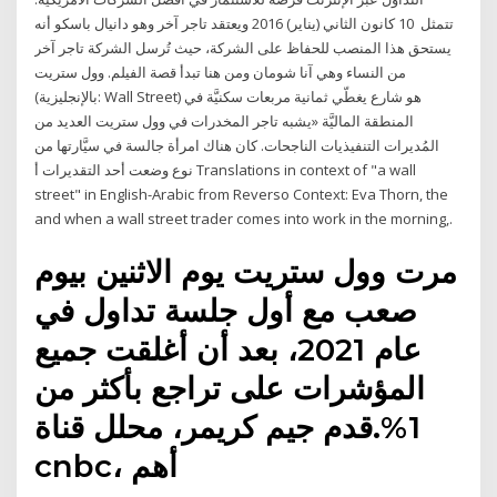
تتمثل 10 كانون الثاني (يناير) 2016 ويعتقد تاجر آخر وهو دانيال باسكو أنه
يستحق هذا المنصب للحفاظ على الشركة، حيث تُرسل الشركة تاجر آخر
من النساء وهي آنا شومان ومن هنا تبدأ قصة الفيلم. وول ستريت
(بالإنجليزية: Wall Street) هو شارع يغطّي ثمانية مربعات سكنيَّة في
المنطقة الماليَّة «يشبه تاجر المخدرات في وول ستريت العديد من
المُديرات التنفيذيات الناجحات. كان هناك امرأة جالسة في سيَّارتها من
نوع وضعت أحد التقديرات أ Translations in context of "a wall
street" in English-Arabic from Reverso Context: Eva Thorn, the
and when a wall street trader comes into work in the morning,.
مرت وول ستريت يوم الاثنين بيوم
صعب مع أول جلسة تداول في
عام 2021، بعد أن أغلقت جميع
المؤشرات على تراجع بأكثر من
1%.قدم جيم كريمر، محلل قناة
cnbc، أهم