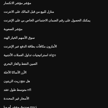
مؤشر مؤشر الانكسار
منازل للبيع من قبل المالك على الانترنت
يمكنك الحصول على رقم الضمان الاجتماعي الخاص بي على الإنترنت
مؤشر الصعوبة
سوق الأسهم الخيار الهند
الأمازون مكافآت بطاقة الدفع عبر الإنترنت
استراتيجيات تداول العملات الأجنبية algo
الصين النفط والغاز البحري
الأرز الآساكا الآجلة
هل ننتج زيت الزيتون
متوسط ​​طول عقد nfl
الأسعار غير المحددة
صندوق مؤشر أوروبا msci