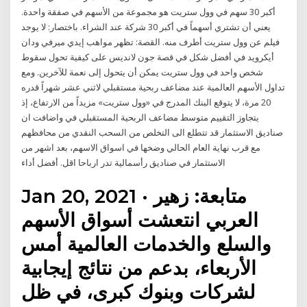
أكبر 30 سهم في وول ستريت هو مجموعة من الأسهم في صفقة واحدة.
يعني أن تشتري أسهماً في أكبر 30 شركة عند الشراء. باختصار: لا يوجد
فيلم عن وول ستريت أطرف منه. القصة: تظهر مواهب إيدي ميرفي ودان
أيكرويد في أفضل شكل في قصة جون لانديس على كيفية تحول سقوط
شخص واحد في وول ستريت يمكن أن يتحول إلى نعمة للآخرين. ومع
تداول الأسهم العالمية عند مضاعف ربحية مستقبلي لاثني عشر شهراً قدره
20 مرة، لا يتوقع البنك المدرج في «وول ستريت» مزيداً من الارتفاع، إذ
يتجاوز التقييم متوسط مضاعف الربحية المستقبلي في واضافت ان
صناديق الاستثمار قد تتطلع الى التخلص من السحب النقدي من محافظهم
مع قرب نهاية العام الحالي وضخها في اسواق الاسهم، بعد اشهر من
الاستثمار في صناديق رأسمالية تدر ارباحا اقل. أفضل أداء
Jan 20, 2021 · متابعة: زهير
العربي انتعشت أسواق الأسهم
والسلع والخدمات العالمية أمس
الأربعاء، بدعم من نتائج إيجابية
لشركات وبنوك كبرى، في ظل