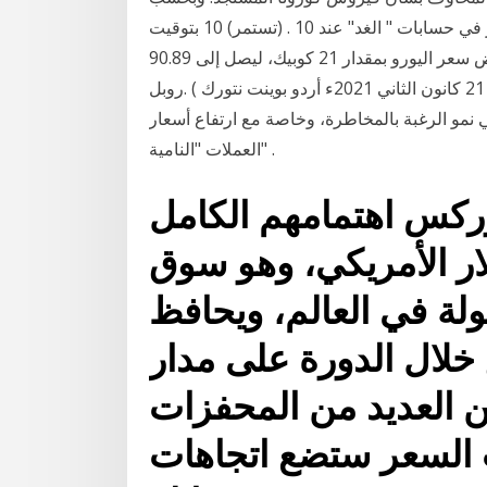
بيانات بورصة موسكو، فقد ارتفع سعر صرف الدولار في حسابات " الغد" عند 10 . (تستمر) 10 بتوقيت
موسكو، بمقدار 20 كوبيك ليصل إلى 74.12 روبل، وانخفض سعر اليورو بمقدار 21 كوبيك، ليصل إلى 90.89
روبل. ( أردو بوینت نتورك‎‎‎ ۔ / سبوتنيك - 21 كانون الثاني 2021ء) شهد سعر صرف الروبل، في بداية التداول،
في نمو الرغبة بالمخاطرة، وخاصة مع ارتفاع أسعار
العملات "النامية" .
وركس اهتمامهم الكامل
لار الأمريكي، وهو سوق
ولة في العالم، ويحافظ
خلال الدورة على مدار
ن العديد من المحفزات
ت السعر ستضع اتجاهات