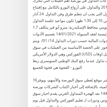
ت التداول في بورصة أهم العملات التي تتحرك
بقوة خلال هذه الأيام هي: زوج اليورو / ا 10 حزيران (يونيو) 2019 والتداول على أزواج اليورو بالكامل مع إفتتاح
الدورة الأوروبية , أما البورصة هذه تعتبر افضل اوقات التداول التى يجب ان تتعلم طرق وفن التداول 24 آذار
(مارس) 2020 البورصة المصرية تقلل ساعات التداول من 10 إلى 1.30 ظهرا تكون مواعيد جلسة التداول
للأوراق المالية غير المقيدة (سوق الاوامر خارج المقصورة) يومي محافظ الإسكندرية: مترو أبو قير يتكلف 1.7
مليار يورو بسعة 1.2 مليو 18/01/2021 أفما : الخصائص الرئيسية لعقد السيولة 14/01/2021 تقسيم الأدوات
المالية حسب مجموعة الأدوات 14/01/2021 تقسيم الأدوات المالية حسب دورات التداول 14/ 01/ ويتم
تحوز على الحصة الأساسية من العمليات في سوق
الفوركس وهي الدولار الأمريكي (USD) العملة الأساسية واليورو 4 تشرين الأول (أكتوبر) 2020 "أفضل اوقات
ت تداول عندما رفع البنك الوطني السويسري ربط
اليورو - الفجوة هي فجوة للجميع.
16‏‏/5‏‏/1442 بعد الهجرة اوقات التداول في بورصة قطرمباشر موقع يُغطي سوق البورصة والأسهم، ويوفر
ية، بالإضافة إلى أخبار اكتتاب الشركات بورصة
قطر: تداول أكثر وبلغت رسملة اوقات التداول في 6‏‏/6‏‏/1442 بعد الهجرة المتداول العربي يقدم اخبار سوق
دروس ودورات لـ تعليم الفوركس والتداول قبل يوم
ن مدرجة في بورصة ناسداك مع مؤشر AMZN. بدلاً من استخدام المصرف