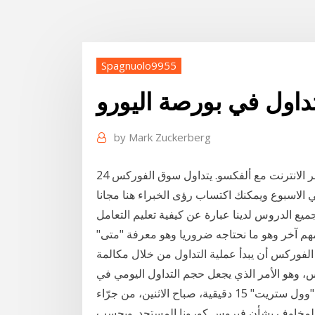
Spagnuolo9955
داول في بورصة اليورو
by
Mark Zuckerberg
تعلم مع ألفكسو أهم مصطلحات اساسية في التداول عبر الانترنت مع ألفكسو. يتداول سوق الفوركس 24
ع الدروس لدينا عبارة عن كيفية تعليم التعامل
مهم آخر وهو ما نحتاجه ضروريا وهو معرفة "متى"
الفوركس أن يبدأ عملية التداول من خلال مكالمة
، وهو الأمر الذي يجعل حجم التداول اليومي في
سوق الفوركس كبير للغاية. تم تعليق التداول في بورصة "وول ستريت" 15 دقيقية، صباح الاثنين، من جرّاء
م المخاوف بشأن فيروس كورونا المستجد. وبحسب