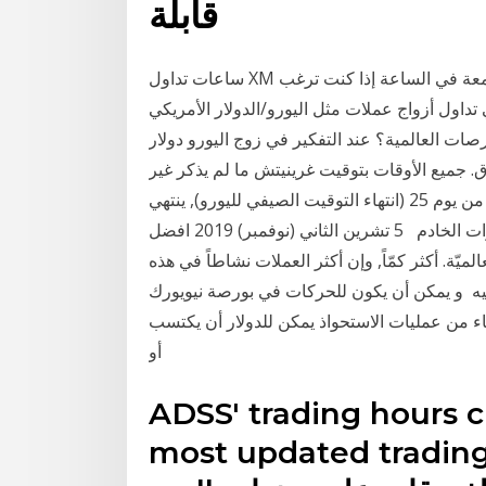
قابلة
ساعات تداول XM هي بين يوم الأحد في الساعة 22:05 بتوقيت جرينتش والجمعة في الساعة إذا كنت ترغب
اول أزواج عملات مثل اليورو/الدولار الأمريكي (EUR/USD)، 13 كانون الأول (ديسمبر) 2019 هل
عالمية؟ عند التفكير في زوج اليورو دولار EUR / USD،
 جميع الأوقات بتوقيت غرينيتش ما لم يذكر غير
ذلك. الرموز, ساعات التداول الحالية, ساعات التداول من يوم 25 (انتهاء التوقيت الصيفي لليورو), ينتهي
التوقيت الصيفي في نيويورك في الأول من نوفمبر (تغييرات الخادم 5 تشرين الثاني (نوفمبر) 2019 افضل
يّة. أكثر كمّاً, وإن أكثر العملات نشاطاً في هذه
 يمكن أن يكون للحركات في بورصة نيويورك (NYSE) تأثير
اء من عمليات الاستحواذ يمكن للدولار أن يكتسب
أو
ADSS' trading hours 
most updated trading