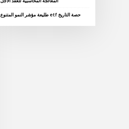
المعالجة المحاسبية للعقد الآجل
طليعة مؤشر النمو المتنوع etf حصة التاريخ