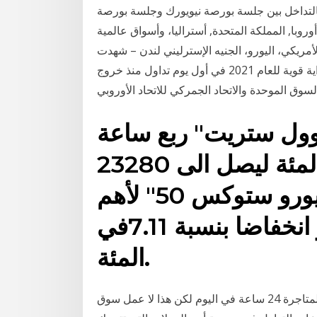
ارنة بالتداخل بين جلسة بورصة نيويورك وجلسة بورصة
وروبا, المملكة المتحدة, أستراليا، وأسواق عالمية
لأمريكي، اليورو، الجنيه الإسترليني لندن – شهدت
بورصة لندن ارتفاعا بأكثر من 1,5 في المئة أمس في بداية قوية للعام 2021 في أول يوم تداول منذ خروج
وول ستريت" ربع ساعة
بعد خسائر كبيرة 95ر5 في المئة ليصل الى 23280
نقطة وسجل مؤشر "يورو ستوكس 50" لأهم
الشركات في منطقة اليورو انخفاضا بنسبة 7.11في
المئة.
سوق تداول العملات اللحظية "فوركس" سوق مفتوح للمتاجرة 24 ساعة في اليوم لكن هذا لا عمل سوق