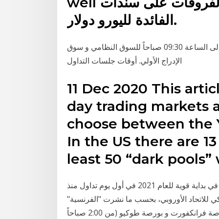
well عقود الفروقات على سندات T الأمريكية ومعدل
الفائدة لليورو دولار.
يتم التداول في الفترة التمهيدية من الساعة 9:15 صباحاً إلى الساعة 09:30 صباحاً للسوق النظامي و سوق
الإدراج الأولي. أوقات جلسات التداول
11 Dec 2020 This artic
day trading markets 
choose between the Y
In the US there are 1
least 50 “dark pools”
شهدت بورصة لندن ارتفاعا بأكثر من 1,5 في المئة الاثنين في بداية قوية للعام 2021 في أول يوم تداول منذ
كي للاتحاد الأوروبي، بحسب ما نشرت "الفرنسية"
وارتفع مؤشر"فوتسي 100 تداخل اوقات التداول في بورصة فرانكفورت و بورصة طوكيو (من 2:00 صباحاً