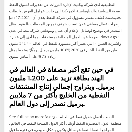
التطبيقية لدى شركة بيكتيت لإدارة الثروات عن تقديراته لسوق النفط
بضوء السياسة والدبلوماسية الامريكية إلى جانب عوامل العرض والطلب
Jan 17, 2021 · تحديث.نت كشف مصدر مسؤول في شركة النفط بعدن أن
إضراب عمال مصافي عدن تسبب بتوقف تموين المحطات بالوقود. وقال
المصدر في توضيح لوسائل الإعلام أن عمال وموظفي شركة مصافي عدن
اضربوا عن العمل للمطالبة بمستحقات مما أدى إلى عدم 2 days ago ·
واشترت الصين – التي تعتبر أكبر مستورد للنفط في العالم – 542.4 مليون
طن من النفط الخام في 2020 (10.85 مليون برميل يوميًّا)؛ وهو ما يمثل
زيادة 7.3% على أساس سنوي.
في حين تقع أكبر مصفاة في العالم في
الهند بطاقة تزيد على 1.200 مليون
برميل. ويتراوح إجمالي إنتاج المشتقات
النفطية من الخليج بأكثر من 7 ملايين
برميل تصدر إلى دول العالم.
See full list on marefa.org . النفط . أفضل حقول نفط في العالم .
منظمة الدول المصدرة للنفط أوبك . أكثر الدول المنتجة للنفط في العالم .
المراجع النفط النفط هو سائل يتكون بشكل طبيعي، في فترة ما قبل