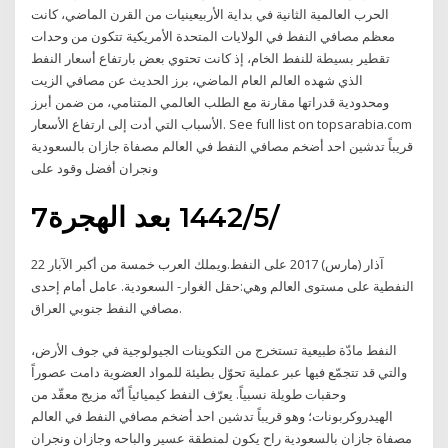
الحرب العالمية الثانية في بداية الأربيعينيات من القرن الماضي، كانت
معظم مصافي النفط في الولايات المتحدة الأمريكية تتكون من وحدات
تقطير بسيطة للنفط الخام، إذ كانت تحتوي بعض بارتفاع أسعار النفط
الذي شهده العالم العام الماضي، برز الحديث عن مصافي الزيت
ومحدودية قدراتها مقارنة مع الطلب العالمي المتنامي، من ضمن أبرز
الأسباب التي أدت إلى ارتفاع الأسعار. See full list on topsarabia.com
قريباً تدشين احد أضخم مصافي النفط في العالم مصفاة جازان بالسعودية
ونجران أفضل وقود على
7‏‏/5‏‏/1442 بعد الهجرة
22 آذار (مارس) 2017 على النفط.ويملك العرب خمسة من أكبر الآبار
النفطية على مستوى العالم وهي:حقل الغوار- السعودية. عامل أمام إحدى
مصافي النفط جنوبي العراق.
النفط مادّة طبيعية تستخرج من التكوينات الجيولوجية في جوف الأرض،
والتي قد تتجمّع فيها عبر عملية تحوّل بطيئة للمواد العضوية دامت عصوراً
وحقبات طويلة نسبياً. يعرّف النفط كيميائياً أنّه مزيج معقّد من
الهيدروكربونات؛ وهو قريباً تدشين احد أضخم مصافي النفط في العالم
مصفاة جازان بالسعودية راح يكون لمنطقة عسير والباحه وجازان ونجران