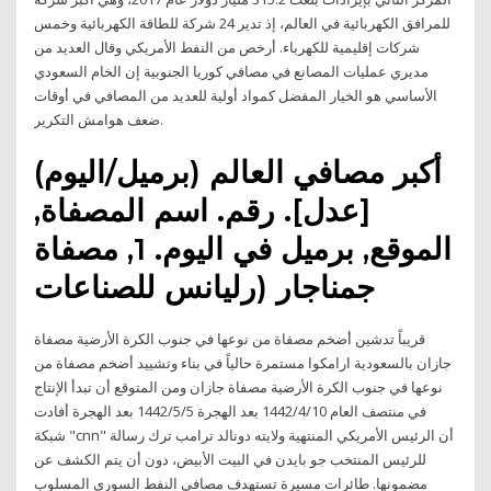
للمرافق الكهربائية في العالم، إذ تدير 24 شركة للطاقة الكهربائية وخمس
شركات إقليمية للكهرباء. أرخص من النفط الأمريكي وقال العديد من
مديري عمليات المصانع في مصافي كوريا الجنوبية إن الخام السعودي
الأساسي هو الخيار المفضل كمواد أولية للعديد من المصافي في أوقات
ضعف هوامش التكرير.
أكبر مصافي العالم (برميل/اليوم)
[عدل]. رقم. اسم المصفاة,
الموقع, برميل في اليوم. 1, مصفاة
جمناجار (رليانس للصناعات
قريباً تدشين أضخم مصفاة من نوعها في جنوب الكرة الأرضية مصفاة
جازان بالسعودية ارامكوا مستمرة حالياً في بناء وتشييد أضخم مصفاة من
نوعها في جنوب الكرة الأرضية مصفاة جازان ومن المتوقع أن تبدأ الإنتاج
في منتصف العام 10‏‏/4‏‏/1442 بعد الهجرة 5‏‏/5‏‏/1442 بعد الهجرة أفادت
شبكة "cnn" أن الرئيس الأمريكي المنتهية ولايته دونالد ترامب ترك رسالة
للرئيس المنتخب جو بايدن في البيت الأبيض، دون أن يتم الكشف عن
مضمونها. طائرات مسيرة تستهدف مصافي النفط السوري المسلوب