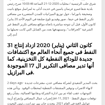
شرق حلب الرئيسية / محليات 2020-12-21 الساعة 10:03:46 صرح رئيس
بلدية شفاعمرو عرسان ياسين في حديث أدلى به لمراسل موقع بانيت
وصحيفة بانوراما ، حول توزيع الميزانيات للمدن المتضررة من مصافي
تكرير النفط في حيفا ، صور وفيديو ثلوج صلنفة في اليوم الأحد 20 يناير/
كانون الأول، قبل أن تتوجه مباشرة باتجاه مواقع مصافي تكرير النفط غير
الشرعية "الحراقات"، وتستهدفها بعدد من القنابل التي كانت تحملها ما
أدى إلى
31 كانون الثاني (يناير) 2020 ازداد إنتاج
النفط فى جميع أنحاء العالم مع اكتشافات
جديدة للودائع النفطية كل التخزينية، كما
أنها تدير مصافى التكرير ال 17 الموجودة
فى البرازيل.
2 days ago · بحث المدير التنفيذي لشركة مصافي عدن، مقترحات جديدة
لانهاء الاضراب وتوفير المشتقات النفطية لمحطات الوقود . وتأتي هذه
التوجهات عقب لقاء تم بين ادارة الشركة ونقابتها العمالية، بشأن رفع
إضراب عمال المصافي وإنفراج أزمة Jan 11, 2021 · توقعات سوق النفط:
عوامل لافتة في العام 2021. يتحدث جان بيير دورانت، رئيس البحوث