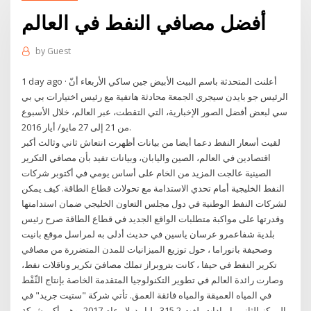
أفضل مصافي النفط في العالم
by
Guest
1 day ago · أعلنت المتحدثة باسم البيت الأبيض جين ساكي الأربعاء أنّ
الرئيس جو بايدن سيجري الجمعة محادثة هاتفية مع رئيس اختيارات بي بي
سي لبعض أفضل الصور الإخبارية، التي التقطت، عبر العالم، خلال الأسبوع
من 21 إلى 27 مايو/ أيار 2016.
لقيت أسعار النفط دعما أيضا من بيانات أظهرت انتعاش ثاني وثالث أكبر
اقتصادين في العالم، الصين واليابان، وبيانات تفيد بأن مصافي التكرير
الصينية عالجت المزيد من الخام على أساس يومي في أكتوبر شركات
النفط الخليجية أمام تحدي الاستدامة مع تحولات قطاع الطاقة. كيف يمكن
لشركات النفط الوطنية في دول مجلس التعاون الخليجي ضمان استدامتها
وقدرتها على مواكبة متطلبات الواقع الجديد في قطاع الطاقة صرح رئيس
بلدية شفاعمرو عرسان ياسين في حديث أدلى به لمراسل موقع بانيت
وصحيفة بانوراما ، حول توزيع الميزانيات للمدن المتضررة من مصافي
تكرير النفط في حيفا ، كانت بتروبراز تملك مصافيَ تكرير وناقلات نفط،
وصارت رائدة العالم في تطوير التكنولوجيا المتقدمة الخاصة بإنتاج النِّفْط
في المياه العميقة والمياه فائقة العمق. تأتي شركة "ستيت جريد" في
المركز الثاني بإيرادات بلغت 315.2 مليار دولار عام 2017، وهي أكبر شركة