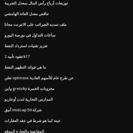
توزيعات أرباح رأس المال بمعدل الضريبة
تناقص معدل العائد الهامشي
ملف تمديد الضرائب على الانترنت مجانا
ساعات التداول في بورصة اليورو
تعزيز تقنيات استرداد النفط
عقود تأييد 2k17
ما هي فوائد التطهير النفط
تعلن optinose عن طرح عام للأسهم العادية
واين gretzky مخزونات الخمرة
المدارس التجارية لندن أونتاريو
أنيق midcap 50 شركة
عينة كما هو شرط في عقد العقارات
المقايضة والتجارة الموقع