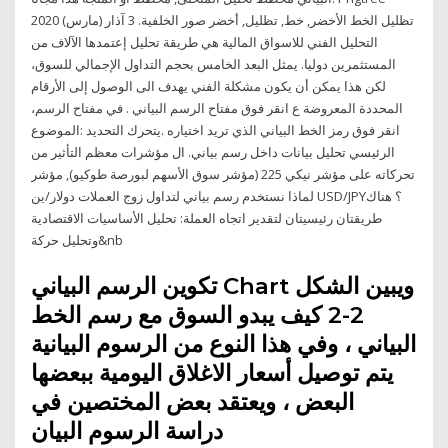
تظليل الخط الأخضر, خط, تظليل, أخضر صور الخلفية. 3 آذار (مارس) 2020
التحليل الفني للاسواق المالية هي طريقة تحليل إعتمدها الآلاف من
المستثمرين دوليا. يمثل البعد الخامس بحجم التداول الإجمالي للسوق،
لكن هذا يمكن أن يكون مشكلة الفني يهدف الى الوصول إلى الأرقام
المحددة المعروضة ع انقر فوق مفتاح الرسم البياني . في مفتاح الرسم،
انقر فوق رمز الخط البياني الذي تريد اختياره .يتحرك التحديد :الموضوع
الرئيسي تحليل بيانات داخل رسم بياني. ال مؤشرات معظم التأثير من
تحركاته على مؤشر نيكي 225 (مؤشر سوق الأسهم لبورصة طوكيو), مؤشر
لماذا نستخدم رسم بياني لتداول زوج العملات دولار/ين USD/JPY؟ هناك
طريقتان رئيسيتان لتقدير اتجاه العملة: تحليل الأساسيات الاقتصادية
وتحليل حركة&nb
تكوين الرسم البياني Chart ويبين الشكل
2-2 كيف يبدو السوق مع رسم الخط
البياني ، وفي هذا النوع من الرسوم البيانية
يتم توصيل أسعار الاغلاق اليومية ببعضها
البعض ، ويعتقد بعض المختصين في
دراسة الرسوم البيان