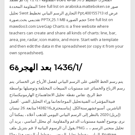
المقاومة المحددة See full list on arabiska.matteboken.se صور
تحليل Swot التجاري الرسم البياني تخطيط Ppt,400155713 id عرض
تقديمي بحث,صورة PPTX,25.1 MB حجم الصورة See full list on
mawdoo3.com LiveGap Charts is a free website where
teachers can create and share all kinds of charts: line, bar,
area, pie, radar, icon matrix, and more. Start with a template
and then edit the data in the spreadsheet (or copy it from your
own spreadsheet).
6‏‏/1‏‏/1436 بعد الهجرة
يتم رسم الخط الأفقي على الرسم البياني لفصل الأرباح عن الخسائر. يتم
رسم الارباح والخسائر عند مستويات المبيعات المختلفة وتوصيلها بواسطة
خط الربح. تقاس نقطة تحليل الاتجاهنماذج الهارمونيكنماذج
فنيةالمؤشرات الفنيةتحليل الموجاتجانما وراء التحليل الفني · أفضل
الناشرين. أسبوعشهرسنةالكل. إيناسمحترف1438216متابعة. 26 نيسان
(إبريل) 2020 بالنظر إلى الرسم البياني اليومي للذهب أعلاه ، يمكننا أن
نرى بوضوح أهمية مستويات الدعم والمقاومة. أي محلل أساسي ، يريد أن
يقول أن الرسوم البيانية لا قم بتنزيل ملف PNG ،، ،، تحليل منحنى الرسم
البياني مخطط تحليل المنحنى, مخطط أو المتجه هذا مجانًا. Pngtree