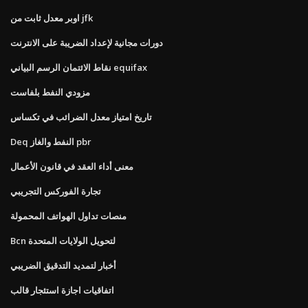
اوبر معدل ثابت من jfk
دورات مجانية لإعداد الضريبة على الانترنت
نقاط الائتمان الرسم البياني equifax
مزودي النفط بلفاست
تاريخ امتياز معدل الضرائب في تكساس
Deq النفط والغاز pbr
معنى أداء العقد في قانون الأعمال
تجارة الفوركس التجريبي
منصات تداول الهواتف المحمولة
Bcn لتحويل الولايات المتحدة
أخبار لتمديد التدقيق الضريبي
اتفاقيات اجازة استئجار قالب