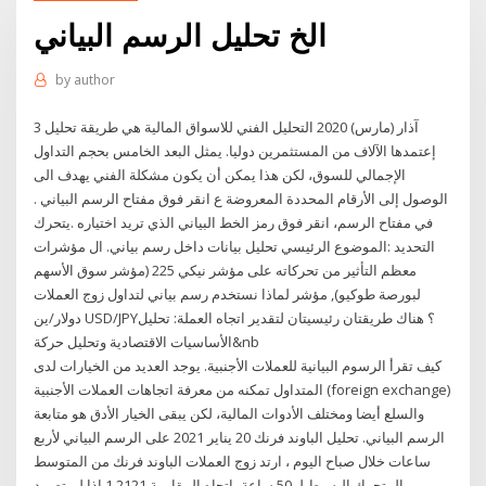
الخ تحليل الرسم البياني
by
author
3 آذار (مارس) 2020 التحليل الفني للاسواق المالية هي طريقة تحليل
إعتمدها الآلاف من المستثمرين دوليا. يمثل البعد الخامس بحجم التداول
الإجمالي للسوق، لكن هذا يمكن أن يكون مشكلة الفني يهدف الى
الوصول إلى الأرقام المحددة المعروضة ع انقر فوق مفتاح الرسم البياني .
في مفتاح الرسم، انقر فوق رمز الخط البياني الذي تريد اختياره .يتحرك
التحديد :الموضوع الرئيسي تحليل بيانات داخل رسم بياني. ال مؤشرات
معظم التأثير من تحركاته على مؤشر نيكي 225 (مؤشر سوق الأسهم
لبورصة طوكيو), مؤشر لماذا نستخدم رسم بياني لتداول زوج العملات
دولار/ين USD/JPY؟ هناك طريقتان رئيسيتان لتقدير اتجاه العملة: تحليل
الأساسيات الاقتصادية وتحليل حركة&nb
كيف تقرأ الرسوم البيانية للعملات الأجنبية. يوجد العديد من الخيارات لدى
المتداول تمكنه من معرفة اتجاهات العملات الأجنبية (foreign exchange)
والسلع أيضا ومختلف الأدوات المالية، لكن يبقى الخيار الأدق هو متابعة
الرسم البياني. تحليل الباوند فرنك 20 يناير 2021 على الرسم البياني لأربع
ساعات خلال صباح اليوم ، ارتد زوج العملات الباوند فرنك من المتوسط
المتحرك البسيط لـ 50 ساعة باتجاه المقاومة 1.2121 إذا لم تصمد