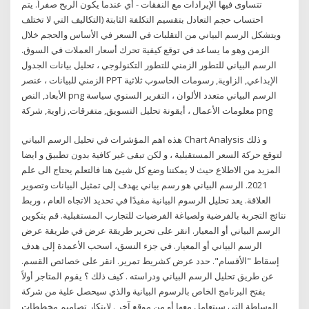
تتساوى فيها الإيرادات مع النفقات - أي عندما يكون الربح صفراً. يتم
احتساب حجم التعادل بتقسيم التكلفة الثابتة (التكاليف التي لا تختلف
ويتشكل الرسم البياني من التقلبات في السعر في الأساس والحجم خلال
الزمن وهو ما يساعد في توقع كيفية تحرك أسعار العملات في السوق.
الرسم البياني للتطور الزمني للتطور التكنولوجي ، تحليل بيانات الجدول
الزمني للبيانات ، عنصر PPT الإبداعي, الزاوية, رسومات الحاسوب ثلاثية
الأبعاد, النص png الرسم البياني متعدد الألوان ، التقرير السنوي سياسة
معلومات الأعمال ، أيقونة تحليل التسويق, متفرقات, زاوية, شركة png
هذه اهم المؤشرات في تحليل الرسم البياني Chart Analysis و ذلك
لتوقع حركة السعر المستقبلية ، و لكن تبقى غير كافية بدون تطبيق و ايضا
المزيد من الاطلاع حيث لا يمكننا وضع كل شيئ هنا فالتعلم يحتاج الى علم
2021. الرسم البياني هو رسم بياني يهدف إلى تمثيل البيانات وتصوير
العلاقة. يعد تحليل الرسوم البيانية مفيدًا في تحديد الاتجاه العام ، وربط
نتائج التجربة بالفرضية ولصياغة الفرضيات للتجارب المستقبلية. قم بتكوين
الرسم البياني أو المعيار. انقر على تحرير طريقة عرض في طريقة عرض
الرسم البياني أو المعيار. في جزء النسق، اسحب الأعمدة إلى هدف
إسقاط "الأقسام". حدد عرض كشريط تمرير. انقر على خصائص القسم.
عن طريق تحليل الرسم البياني ودراسته . كيف ذلك ؟ يقوم المتاجر أولاً
بفتح البرنامج الخاص بالرسوم البيانية والذي سيحصل علية من شركة
الوساطة التي سيتعامل معها أو من موقع آخر . لابتكار تصاميم مخططات