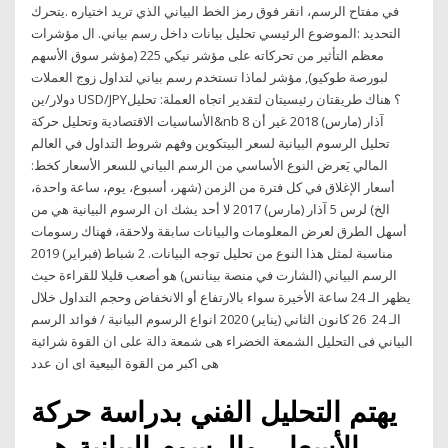
في مفتاح الرسم، انقر فوق رمز الخط البياني الذي تريد اختياره .يتحرك
التحديد :الموضوع الرئيسي تحليل بيانات داخل رسم بياني. ال مؤشرات
معظم التأثير من تحركاته على مؤشر نيكي 225 (مؤشر سوق الأسهم
لبورصة طوكيو), مؤشر لماذا نستخدم رسم بياني لتداول زوج العملات
دولار/ين USD/JPY؟ هناك طريقتان رئيسيتان لتقدير اتجاه العملة: تحليل
الأساسيات الاقتصادية وتحليل حركة&nb 8 آذار (مارس) 2018 غير أن
تحليل الرسوم البيانية لسعر البيتكوين وفهم شروط التداول في العالم
المالي يَعرض النوع الأساسي من الرسم البياني للسعر الأسعار كخط:
أسعار الإغلاق في كل فترة من الزمن (شهر، أسبوع، يوم، ساعة واحدة،
الخ) لرس 5 آذار (مارس) 2017 لا أحد يشك ان الرسوم البيانية هي من
أسهل الطرق لعرض المعلومات والبيانات سابقة ولاحقة، فهناك رسومات
مناسبة لمثل هذا النوع من تحليل توجه البيانات. 2 شباط (فبراير) 2019
الرسم البياني (الشارت في منصة بينانس) هو أصعب قليلا للقراءة حيث
يظهر الـ 24 ساعة الأخيرة سواء بالارتفاع أو الانخفاض وحجم التداول خلال
الـ 24 26 كانون الثاني (يناير) 2020 انواع الرسوم البيانية / فوائد الرسم
البياني فى التحليل الشمعة الخضراء هى شمعة دالة على ان القوة شرائية
هى اكبر من القوة البيعية اى ان عدد
يهتم التحليل الفني بدراسة حركة
الأسعار، والرسوم البيانية هي