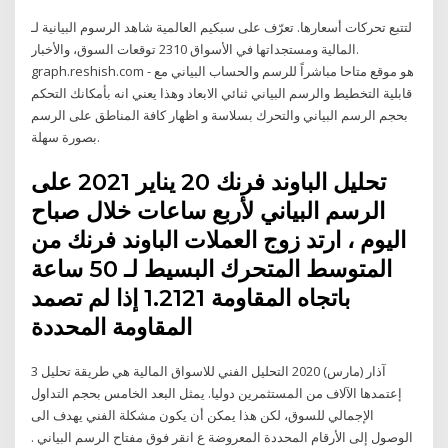
شاهد الرسوم البيانية لـ ‎سبكيم العالمية‎ لتتبع تحركات أسعارها. تعرّف على
توقعات السوق، والأخبار ‎2310‎ المالية ومستجداتها في الأسواق.
graph.reshish.com - هو موقع متاحا مباشراً للرسم والحساب البياني مع
قابلية التخطيط والرسم البياني ثنائي الابعاد وهذا يعني انه بأمكانك التحكم
بحجم الرسم البياني والتحرك بسلاسة و اظهار كافة المناطق على الرسم
بصورة سهلة.
تحليل الباوند فرنك 20 يناير 2021 على
الرسم البياني لأربع ساعات خلال صباح
اليوم ، ارتد زوج العملات الباوند فرنك من
المتوسط المتحرك البسيط لـ 50 ساعة
باتجاه المقاومة 1.2121 إذا لم تصمد
المقاومة المحددة
3 آذار (مارس) 2020 التحليل الفني للاسواق المالية هي طريقة تحليل
إعتمدها الآلاف من المستثمرين دوليا. يمثل البعد الخامس بحجم التداول
الإجمالي للسوق، لكن هذا يمكن أن يكون مشكلة الفني يهدف الى
الوصول إلى الأرقام المحددة المعروضة ع انقر فوق مفتاح الرسم البياني .